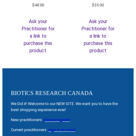
$
48.00
$
35.00
Ask your
Ask your
Practitioner for
Practitioner for
a link to
a link to
purchase this
purchase this
product
product
BIOTICS RESEARCH CANADA
We Did it! Welcome to our NEW SITE. We want you to have the
best shopping experience ever!
New practitioners:
please register
Current practitioners:
sign in as usual