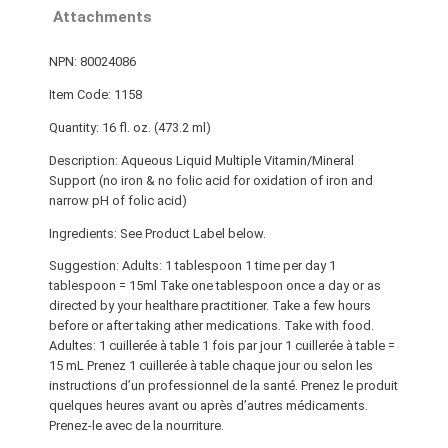
Attachments
NPN: 80024086
Item Code: 1158
Quantity: 16 fl. oz. (473.2 ml)
Description: Aqueous Liquid Multiple Vitamin/Mineral
Support (no iron & no folic acid for oxidation of iron and
narrow pH of folic acid)
Ingredients: See Product Label below.
Suggestion: Adults: 1 tablespoon 1 time per day 1
tablespoon = 15ml Take one tablespoon once a day or as
directed by your healthare practitioner. Take a few hours
before or after taking ather medications. Take with food.
Adultes: 1 cuillerée à table 1 fois par jour 1 cuillerée à table =
15 mL Prenez 1 cuillerée à table chaque jour ou selon les
instructions d’un professionnel de la santé. Prenez le produit
quelques heures avant ou après d’autres médicaments.
Prenez-le avec de la nourriture.