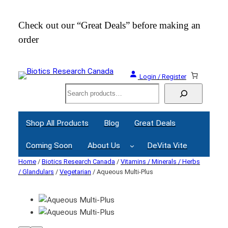
Check out our “Great Deals” before making an
Join
order
Webi
Login / Register
Search
Shop All Products
Blog
Great Deals
Coming Soon
About Us
DeVita Vite
Home
/
Biotics Research Canada
/
Vitamins / Minerals / Herbs
/ Glandulars
/
Vegetarian
/ Aqueous Multi-Plus