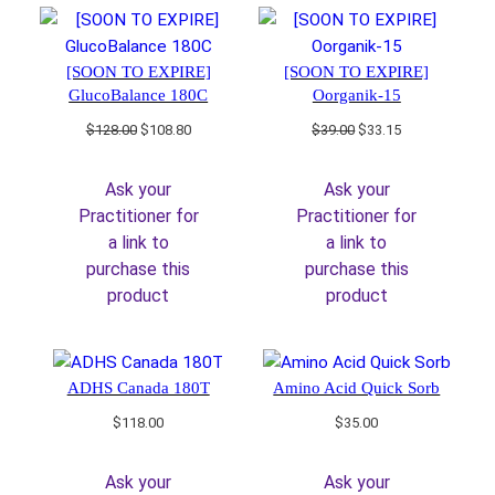
[SOON TO EXPIRE]
[SOON TO EXPIRE]
GlucoBalance 180C
Oorganik-15
Original
Current
Original
Current
$
128.00
$
108.80
$
39.00
$
33.15
price
price
price
price
was:
is:
was:
is:
Ask your
Ask your
$128.00.
$108.80.
$39.00.
$33.15.
Practitioner for
Practitioner for
a link to
a link to
purchase this
purchase this
product
product
ADHS Canada 180T
Amino Acid Quick Sorb
$
118.00
$
35.00
Ask your
Ask your